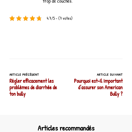
trop de couches.
4.7/5 - (7 votes)
ARTICLE PRÉCÉDENT
ARTICLE SUIVANT
Navigation
Régler efficacement les
Pourquoi est-il important
d’article
problèmes de diarrhée de
d’assurer son American
ton bully
Bully ?
Articles recommandés