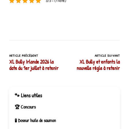
5/5 - (1 vote)
ARTICLE PRÉCÉDENT
ARTICLE SUIVANT
Navigation
XL Bully Irlande 2026 la
XL Bully et enfants la
d’article
date du 1er juillet à retenir
nouvelle règle à retenir
🐾 Liens utiles
🏆 Concours
🧪 Doseur huile de saumon