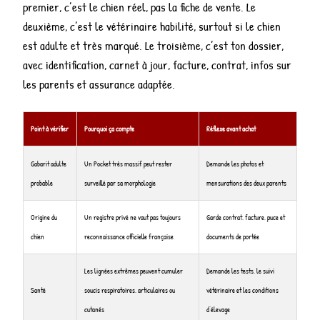
premier, c’est le chien réel, pas la fiche de vente. Le
deuxième, c’est le vétérinaire habilité, surtout si le chien
est adulte et très marqué. Le troisième, c’est ton dossier,
avec identification, carnet à jour, facture, contrat, infos sur
les parents et assurance adaptée.
Point à vérifier
Pourquoi ça compte
Réflexe avant achat
Gabarit adulte
Un Pocket très massif peut rester
Demande les photos et
probable
surveillé par sa morphologie
mensurations des deux parents
Origine du
Un registre privé ne vaut pas toujours
Garde contrat, facture, puce et
chien
reconnaissance officielle française
documents de portée
Les lignées extrêmes peuvent cumuler
Demande les tests, le suivi
Santé
soucis respiratoires, articulaires ou
vétérinaire et les conditions
cutanés
d’élevage