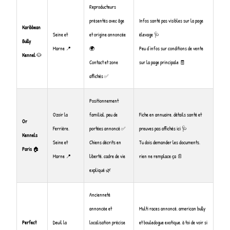
Reproducteurs
présentés avec âge
Infos santé pas visibles sur la page
Karibbean
Seine et
et origine annoncée
élevage 🩺
Bully
Marne 📍
🌍
Peu d’infos sur conditions de vente
Kennel
🐶
Contact et zone
sur la page principale 🧾
affichés ✅
Positionnement
Ozoir la
familial, peu de
Fiche en annuaire, détails santé et
Or
Ferrière,
portées annoncé ✅
preuves pas affichés ici 🩺
Kennels
Seine et
Chiens décrits en
Tu dois demander les documents,
Paris
🏠
Marne 📍
liberté, cadre de vie
rien ne remplace ça 📄
expliqué 🌿
Ancienneté
annoncée et
Multi races annoncé, american bully
Perfect
Deuil la
localisation précise
et bouledogue exotique, à toi de voir si