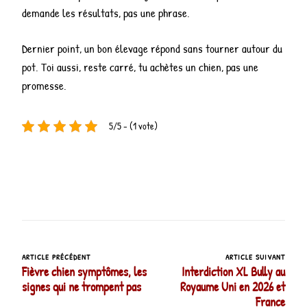
demande les résultats, pas une phrase.
Dernier point, un bon élevage répond sans tourner autour du
pot. Toi aussi, reste carré, tu achètes un chien, pas une
promesse.
5/5 - (1 vote)
ARTICLE PRÉCÉDENT
ARTICLE SUIVANT
Navigation
Fièvre chien symptômes, les
Interdiction XL Bully au
d’article
signes qui ne trompent pas
Royaume Uni en 2026 et
France