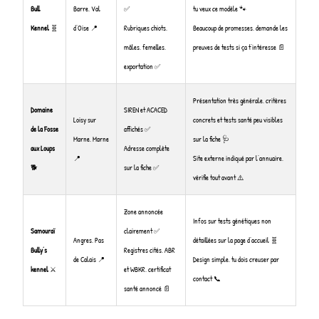
Bull
Barre, Val
✅
tu veux ce modèle 🐾
Kennel
🧬
d’Oise 📍
Rubriques chiots,
Beaucoup de promesses, demande les
mâles, femelles,
preuves de tests si ça t’intéresse 📄
exportation ✅
Présentation très générale, critères
Domaine
SIREN et ACACED
Loisy sur
concrets et tests santé peu visibles
de la Fosse
affichés ✅
Marne, Marne
sur la fiche 🩺
aux Loups
Adresse complète
📍
Site externe indiqué par l’annuaire,
🐕
sur la fiche ✅
vérifie tout avant ⚠️
Zone annoncée
Infos sur tests génétiques non
Samouraï
clairement ✅
Angres, Pas
détaillées sur la page d’accueil 🧬
Bully’s
Registres cités, ABR
de Calais 📍
Design simple, tu dois creuser par
kennel
⚔️
et WBKR, certificat
contact 📞
santé annoncé 📄