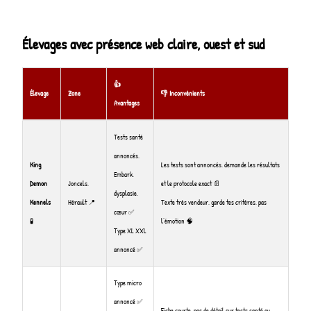
Élevages avec présence web claire, ouest et sud
👍
Élevage
Zone
👎 Inconvénients
Avantages
Tests santé
annoncés,
King
Les tests sont annoncés, demande les résultats
Embark,
Demon
Joncels,
et le protocole exact 📄
dysplasie,
Kennels
Hérault 📍
Texte très vendeur, garde tes critères, pas
cœur ✅
🧪
l’émotion 🧠
Type XL XXL
annoncé ✅
Type micro
annoncé ✅
Fiche courte, pas de détail sur tests santé ou