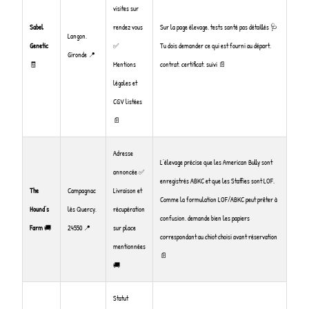
visites sur
Sabel
rendez vous
Sur la page élevage, tests santé pas détaillés 🩺
Langon,
Genetic
✅
Tu dois demander ce qui est fourni au départ,
Gironde 📍
🧾
Mentions
contrat, certificat, suivi 📄
légales et
CGV listées
📄
Adresse
L’élevage précise que les American Bully sont
annoncée ✅
enregistrés ABKC et que les Staffies sont LOF.
The
Campagnac
Livraison et
Comme la formulation LOF/ABKC peut prêter à
Hound’s
lès Quercy,
récupération
confusion, demande bien les papiers
Farm
🚚
24550 📍
sur place
correspondant au chiot choisi avant réservation
mentionnées
📄
🚚
Statut