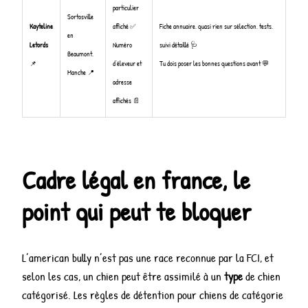
particulier
Sortosville
Kayteline
affiché ✅
Fiche annuaire, quasi rien sur sélection, tests,
en
Letords
Numéro
suivi détaillé 🩺
Beaumont,
📌
d’éleveur et
Tu dois poser les bonnes questions avant 💬
Manche 📍
adresse
affichés 📄
Cadre légal en france, le
point qui peut te bloquer
L’american bully n’est pas une race reconnue par la FCI, et
selon les cas, un chien peut être assimilé à un
type
de chien
catégorisé. Les règles de détention pour chiens de catégorie