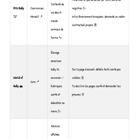
Contexte de
RMJ.Bully
Cournonsec,
registres 🩺
vie décrit,
🐮
Hérault 📍
Infos financement évoquées, demande un cadre
meute,
contractuel propre 🧾
animaux de
ferme 🐾
Élevage
american
bully XL
Sur la page d’accueil, détails tests santé pas
World of
annoncé ✅
visibles 🧬
Jura 📍
Bully
🏔️
Rubriques
Tu dois lire les pages santé et demander les
santé et
preuves 📄
éducation au
menu 🩺
Adresse
affichée,