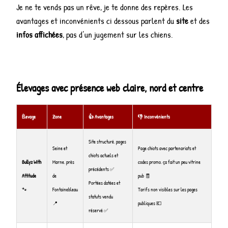
Je ne te vends pas un rêve, je te donne des repères. Les
avantages et inconvénients ci dessous parlent du
site
et des
infos affichées
, pas d’un jugement sur les chiens.
Élevages avec présence web claire, nord et centre
Élevage
Zone
👍 Avantages
👎 Inconvénients
Site structuré, pages
Seine et
Page chiots avec partenariats et
chiots actuels et
Bullyz With
Marne, près
codes promo, ça fait un peu vitrine
précédents ✅
Attitude
de
pub 🧾
Portées datées et
🐾
Fontainebleau
Tarifs non visibles sur les pages
statuts vendu
📍
publiques 💶
réservé ✅