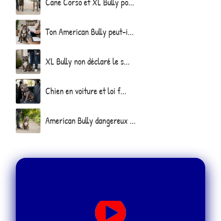
Cane Corso et XL Bully po...
Ton American Bully peut-i...
XL Bully non déclaré le s...
Chien en voiture et loi f...
American Bully dangereux ...